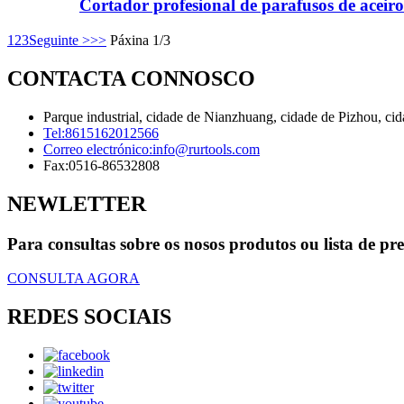
Cortador profesional de parafusos de aceiro
1
2
3
Seguinte >
>>
Páxina 1/3
CONTACTA CONNOSCO
Parque industrial, cidade de Nianzhuang, cidade de Pizhou, c
Tel:
8615162012566
Correo electrónico:
info@rurtools.com
Fax:
0516-86532808
NEWLETTER
Para consultas sobre os nosos produtos ou lista de pr
CONSULTA AGORA
REDES SOCIAIS