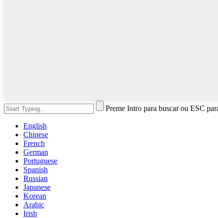
Preme Intro para buscar ou ESC par
English
Chinese
French
German
Portuguese
Spanish
Russian
Japanese
Korean
Arabic
Irish