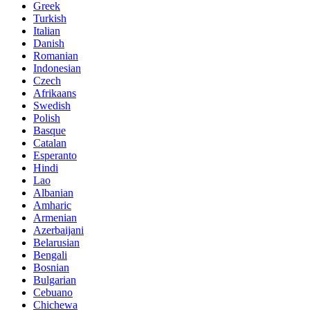
Greek
Turkish
Italian
Danish
Romanian
Indonesian
Czech
Afrikaans
Swedish
Polish
Basque
Catalan
Esperanto
Hindi
Lao
Albanian
Amharic
Armenian
Azerbaijani
Belarusian
Bengali
Bosnian
Bulgarian
Cebuano
Chichewa