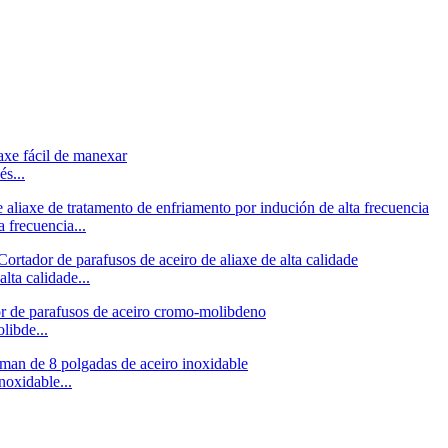
s...
 frecuencia...
a calidade...
ibde...
oxidable...